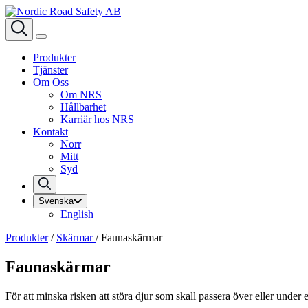
Produkter
Tjänster
Om Oss
Om NRS
Hållbarhet
Karriär hos NRS
Kontakt
Norr
Mitt
Syd
Svenska
English
Produkter
/
Skärmar
/
Faunaskärmar
Faunaskärmar
För att minska risken att störa djur som skall passera över eller unde