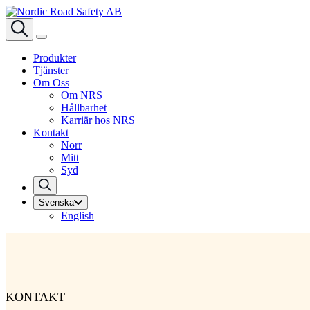
Produkter
Tjänster
Om Oss
Om NRS
Hållbarhet
Karriär hos NRS
Kontakt
Norr
Mitt
Syd
Svenska
English
KONTAKT