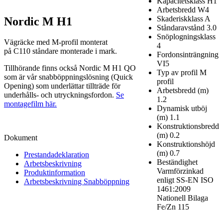
Kapacitetsklass
H1
Arbetsbredd
W4
Skaderiskklass
A
Nordic M H1
Ståndaravstånd
3.0
Snöplogningsklass
Vägräcke med M‑profil monterat
4
på
C110
ståndare monterade i mark.
Fordonsinträngning
VI5
Tillhörande finns också Nordic M H1 QO
Typ av profil
M
som är vår snabböppningslösning (Quick
profil
Opening) som underlättar tillträde för
Arbetsbredd (m)
underhålls- och utryckningsfordon.
Se
1.2
montagefilm här.
Dynamisk utböj
(m)
1.1
Konstruktionsbredd
(m)
0.2
Dokument
Konstruktionshöjd
(m)
0.7
Prestandadeklaration
Beständighet
Arbetsbeskrivning
Varmförzinkad
Produktinformation
enligt SS-EN ISO
Arbetsbeskrivning Snabböppning
1461:2009
Nationell Bilaga
Fe/Zn 115