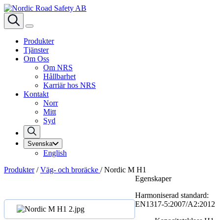
Produkter
Tjänster
Om Oss
Om NRS
Hållbarhet
Karriär hos NRS
Kontakt
Norr
Mitt
Syd
Svenska
English
Produkter
/
Väg- och broräcke
/
Nordic M H1
Egenskaper
Harmoniserad standard:
EN1317‑5:2007/A2:2012