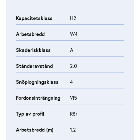
Kapacitetsklass
H2
Arbetsbredd
W4
Skaderiskklass
A
Ståndaravstånd
2.0
Snöplogningsklass
4
Fordonsinträngning
VI5
Typ av profil
Rör
Arbetsbredd (m)
1.2