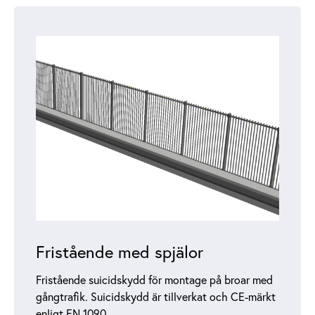
Fristående med spjälor
Fristående suicidskydd för montage på broar med
gångtrafik. Suicidskydd är tillverkat och CE-märkt
enligt EN 1090.