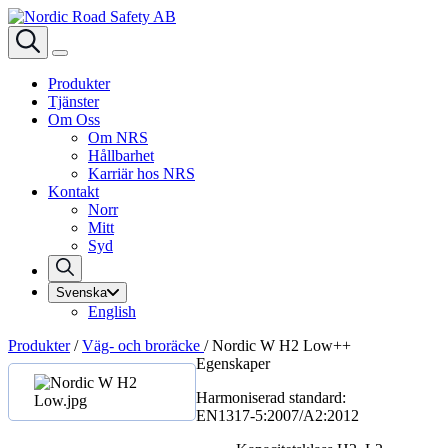
Produkter
Tjänster
Om Oss
Om NRS
Hållbarhet
Karriär hos NRS
Kontakt
Norr
Mitt
Syd
Svenska
English
Produkter
/
Väg- och broräcke
/
Nordic W H2 Low++
Egenskaper
Harmoniserad standard:
EN1317‑5:2007/A2:2012