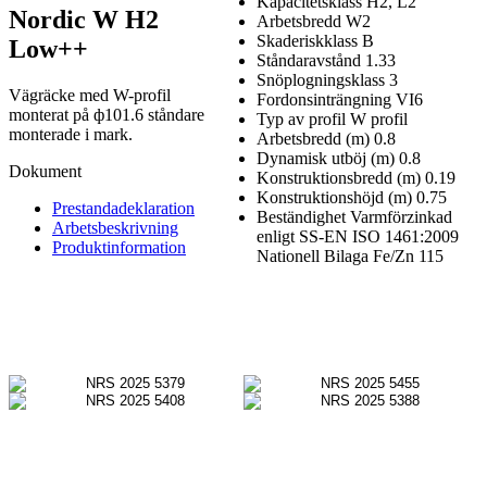
Kapacitetsklass
H2, L2
Nordic W H2
Arbetsbredd
W2
Skaderiskklass
B
Low++
Ståndaravstånd
1.33
Snöplogningsklass
3
Vägräcke med W-profil
Fordonsinträngning
VI6
monterat på ф101.6 ståndare
Typ av profil
W profil
monterade i mark.
Arbetsbredd (m)
0.8
Dynamisk utböj (m)
0.8
Dokument
Konstruktionsbredd (m)
0.19
Konstruktionshöjd (m)
0.75
Prestandadeklaration
Beständighet
Varmförzinkad
Arbetsbeskrivning
enligt SS-EN ISO 1461:2009
Produktinformation
Nationell Bilaga Fe/Zn 115