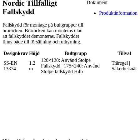
Nordic Tillfälligt
Dokument
Fallskydd
Produktinformation
Fallskydd för montage på bultgrupper till
broräcken. Broräcken kan monteras utan
att fallskyddet demonteras. Fallskyddet
finns både till försäljning och uthyrning.
Designkrav
Höjd
Bultgrupp
Tillval
120×120: Använd Stolpe
SS-EN
1.2
Träregel |
Fallskydd | 175×240: Använd
13374
m
Säkerhetsnät
Stolpe fallskydd H4b