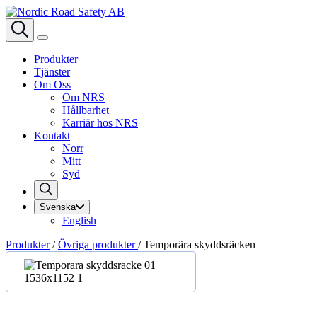
Produkter
Tjänster
Om Oss
Om NRS
Hållbarhet
Karriär hos NRS
Kontakt
Norr
Mitt
Syd
Svenska
English
Produkter
/
Övriga produkter
/
Temporära skyddsräcken