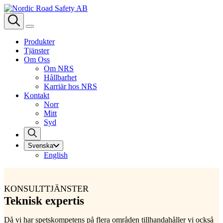
Produkter
Tjänster
Om Oss
Om NRS
Hållbarhet
Karriär hos NRS
Kontakt
Norr
Mitt
Syd
Svenska
English
KONSULTTJÄNSTER
Teknisk expertis
Då vi har spetskompetens på flera områden tillhandahåller vi också