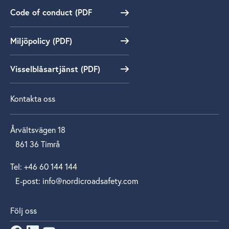
Code of conduct (PDF
Miljöpolicy (PDF)
Visselblåsartjänst (PDF)
Kontakta oss
Årvältsvägen 18
861 36 Timrå
Tel: +46 60 144 144
E‑post: info@nordicroadsafety.com
Följ oss