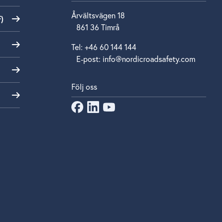
Årvältsvägen 18
)
861 36 Timrå
Tel: +46 60 144 144
E‑post: info@nordicroadsafety.com
Följ oss