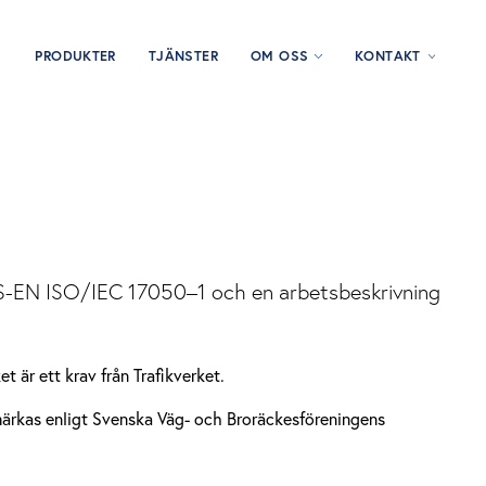
PRODUKTER
TJÄNSTER
OM OSS
KONTAKT
 SS-EN ISO/IEC 17050–1 och en arbetsbeskrivning
t är ett krav från Trafikverket.
märkas enligt Svenska Väg- och Broräckesföreningens